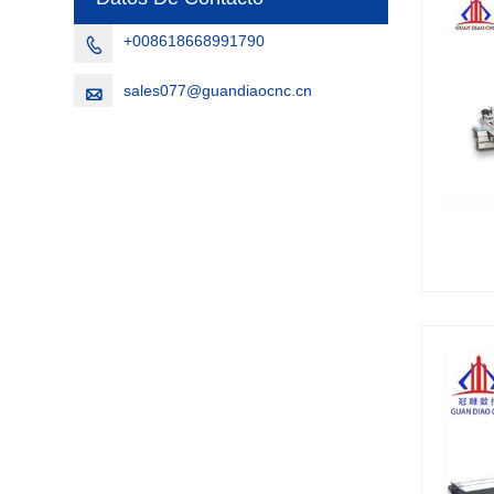
+008618668991790

sales077@guandiaocnc.cn
