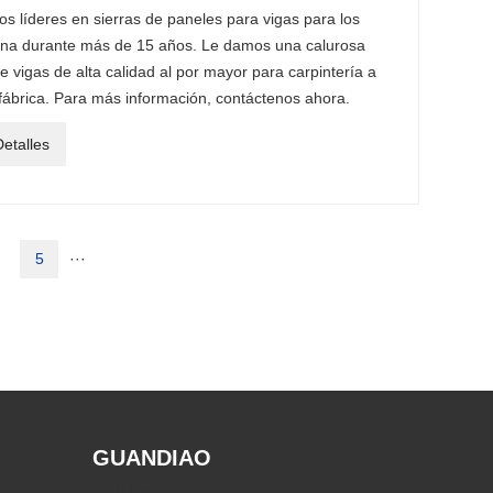
 líderes en sierras de paneles para vigas para los
hina durante más de 15 años. Le damos una calurosa
e vigas de alta calidad al por mayor para carpintería a
 fábrica. Para más información, contáctenos ahora.
etalles
5
···
GUANDIAO
Call Us