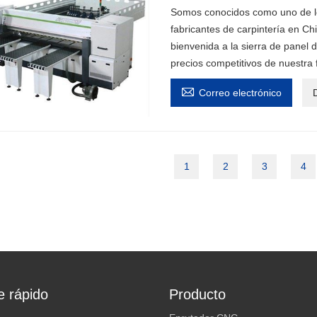
Somos conocidos como uno de los
fabricantes de carpintería en C
bienvenida a la sierra de panel d
precios competitivos de nuestra

Correo electrónico
D
1
2
3
4
e rápido
Producto