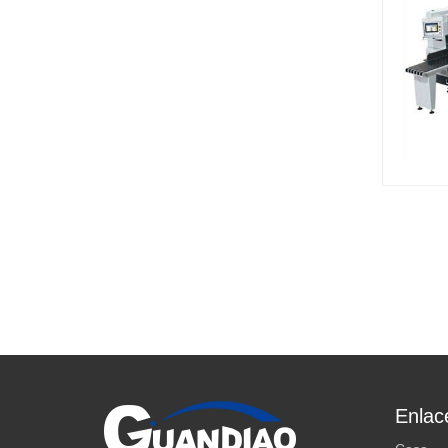
Enlac