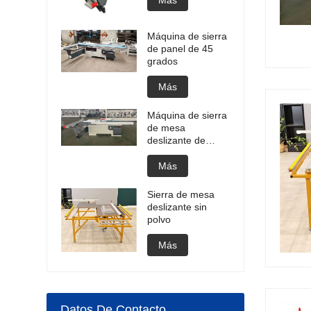
Más
Máquina de sierra
de panel de 45
grados
Más
Máquina de sierra
de mesa
deslizante de
madera
contrachapada
Más
Sierra de mesa
deslizante sin
polvo
Más
Datos De Contacto