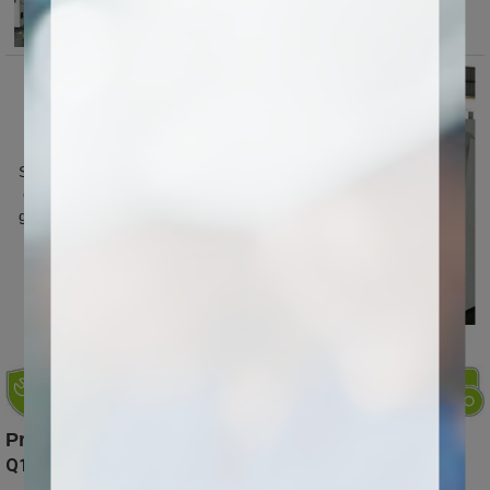
Se puede agregar un
eje de rotación para
grabar el material del
cilindro
Preguntas más frecuentes
Q1: Mantenimiento de equipos