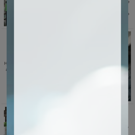
El tamaño de la carrera del eje Z puede
ser de 1 m. amplio tamaño de
procesamiento, adecuado para un&erio
mayor; materiales más gruesos.
Husillo refrigerado por
agua, alta potencia y
alta precisión.
Pórtico de acero, resistente y duradero
para garantizar precisión y resistencia.