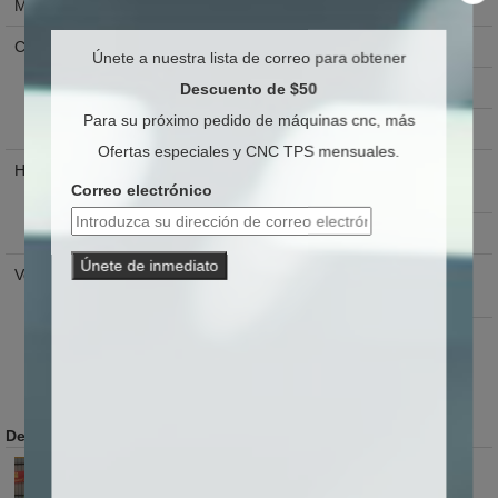
Modelo
GD1325
Carrera
Carrera X
1300 mm
Únete a nuestra lista de correo para obtener
Descuento de $50
Carrera Y
2500 mm
Para su próximo pedido de máquinas cnc, más
Carrera Z
500-2000 mm
Ofertas especiales y CNC TPS mensuales.
Huso
Potencia del husillo
3,5 / 4,5 / 5,5 / 6 /
Correo electrónico
7,5 kW
Velocidad de trabajo
24000 rpm
Únete de inmediato
Velocidad
Velocidad de desplazamiento
300000 mm / min
en vacío
Rapidez de trabajo
260000 mm / min
Detalle de la maquina