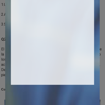
1.Un año de mantenimiento gratuito, cuidado de por vida.
2.Actualización de software y consultor técnico gratuito
3.Servicio al cliente que responde dentro de las 24 horas
Q2: Garantía
El período de garantía será de 12 meses contados a partir de 
la fecha de llegada de la máquina al puerto de destino. Salvo 
los daños artificiales, somos responsables de ofrecer los 
accesorios de forma gratuita durante el período de garantía. 
Después del período de garantía de calidad, se pagarán las 
piezas necesarias para reparar o cambiar, si las hubiera.
Compañía