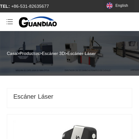
English
TEL:
+86-531-82635677
Casa
>
Productos
>
Escáner 3D
>
Escáner Láser
Escáner Láser